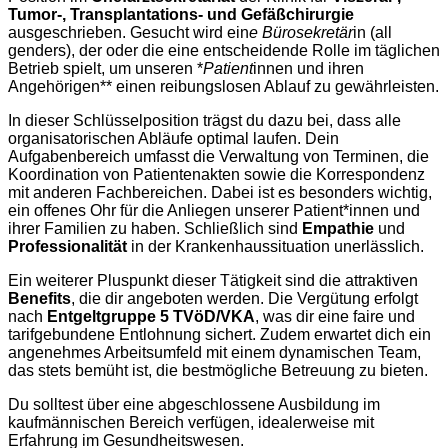
Tumor-, Transplantations- und Gefäßchirurgie
ausgeschrieben. Gesucht wird ein
e Bürosekretär
in (all
genders), der oder die eine entscheidende Rolle im täglichen
Betrieb spielt, um unseren *
Patient
innen und ihren
Angehörigen** einen reibungslosen Ablauf zu gewährleisten.
In dieser Schlüsselposition trägst du dazu bei, dass alle
organisatorischen Abläufe optimal laufen. Dein
Aufgabenbereich umfasst die Verwaltung von Terminen, die
Koordination von Patientenakten sowie die Korrespondenz
mit anderen Fachbereichen. Dabei ist es besonders wichtig,
ein offenes Ohr für die Anliegen unserer Patient*innen und
ihrer Familien zu haben. Schließlich sind
Empathie
und
Professionalität
in der Krankenhaussituation unerlässlich.
Ein weiterer Pluspunkt dieser Tätigkeit sind die attraktiven
Benefits
, die dir angeboten werden. Die Vergütung erfolgt
nach
Entgeltgruppe 5 TVöD/VKA
, was dir eine faire und
tarifgebundene Entlohnung sichert. Zudem erwartet dich ein
angenehmes Arbeitsumfeld mit einem dynamischen Team,
das stets bemüht ist, die bestmögliche Betreuung zu bieten.
Du solltest über eine abgeschlossene Ausbildung im
kaufmännischen Bereich verfügen, idealerweise mit
Erfahrung im Gesundheitswesen.