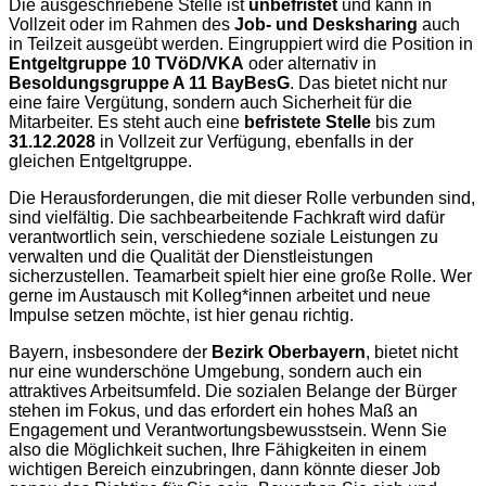
Die ausgeschriebene Stelle ist
unbefristet
und kann in
Vollzeit oder im Rahmen des
Job- und Desksharing
auch
in Teilzeit ausgeübt werden. Eingruppiert wird die Position in
Entgeltgruppe 10 TVöD/VKA
oder alternativ in
Besoldungsgruppe A 11 BayBesG
. Das bietet nicht nur
eine faire Vergütung, sondern auch Sicherheit für die
Mitarbeiter. Es steht auch eine
befristete Stelle
bis zum
31.12.2028
in Vollzeit zur Verfügung, ebenfalls in der
gleichen Entgeltgruppe.
Die Herausforderungen, die mit dieser Rolle verbunden sind,
sind vielfältig. Die sachbearbeitende Fachkraft wird dafür
verantwortlich sein, verschiedene soziale Leistungen zu
verwalten und die Qualität der Dienstleistungen
sicherzustellen. Teamarbeit spielt hier eine große Rolle. Wer
gerne im Austausch mit Kolleg*innen arbeitet und neue
Impulse setzen möchte, ist hier genau richtig.
Bayern, insbesondere der
Bezirk Oberbayern
, bietet nicht
nur eine wunderschöne Umgebung, sondern auch ein
attraktives Arbeitsumfeld. Die sozialen Belange der Bürger
stehen im Fokus, und das erfordert ein hohes Maß an
Engagement und Verantwortungsbewusstsein. Wenn Sie
also die Möglichkeit suchen, Ihre Fähigkeiten in einem
wichtigen Bereich einzubringen, dann könnte dieser Job