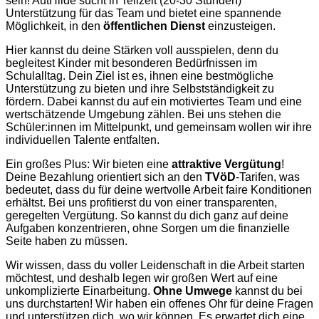
sein! AutHilde sucht in Teilzeit (20-30 Stunden)
Unterstützung für das Team und bietet eine spannende
Möglichkeit, in den
öffentlichen Dienst
einzusteigen.
Hier kannst du deine Stärken voll ausspielen, denn du
begleitest Kinder mit besonderen Bedürfnissen im
Schulalltag. Dein Ziel ist es, ihnen eine bestmögliche
Unterstützung zu bieten und ihre Selbstständigkeit zu
fördern. Dabei kannst du auf ein motiviertes Team und eine
wertschätzende Umgebung zählen. Bei uns stehen die
Schüler:innen im Mittelpunkt, und gemeinsam wollen wir ihre
individuellen Talente entfalten.
Ein großes Plus: Wir bieten eine
attraktive Vergütung
!
Deine Bezahlung orientiert sich an den
TVöD
-Tarifen, was
bedeutet, dass du für deine wertvolle Arbeit faire Konditionen
erhältst. Bei uns profitierst du von einer transparenten,
geregelten Vergütung. So kannst du dich ganz auf deine
Aufgaben konzentrieren, ohne Sorgen um die finanzielle
Seite haben zu müssen.
Wir wissen, dass du voller Leidenschaft in die Arbeit starten
möchtest, und deshalb legen wir großen Wert auf eine
unkomplizierte Einarbeitung.
Ohne Umwege
kannst du bei
uns durchstarten! Wir haben ein offenes Ohr für deine Fragen
und unterstützen dich, wo wir können. Es erwartet dich eine