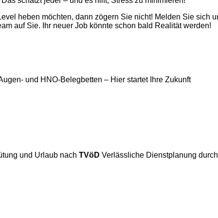
Das schätzt jeder – und es hilft, Stress zu minimieren!
Level heben möchten, dann zögern Sie nicht! Melden Sie sich 
m auf Sie. Ihr neuer Job könnte schon bald Realität werden!
it Augen- und HNO-Belegbetten – Hier startet Ihre Zukunft
gütung und Urlaub nach
TVöD
Verlässliche Dienstplanung durc