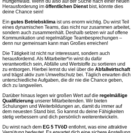
Hürtgenwald. Wenn du also auf der Suche nach einer neuen
Herausforderung im
öffentlichen Dienst
bist, könnte dies
deine Chance sein!
Ein
gutes Betriebsklima
ist uns enorm wichtig. Du wirst Teil
eines dynamischen Teams, das nicht nur zusammen arbeitet,
sondern auch zusammenhält. Deshalb setzen wir auf offene
Kommunikation und regelmäßige Teambesprechungen –
denn nur gemeinsam kann man Großes erreichen!
Die Tätigkeit ist nicht nur interessant, sondern auch
herausfordernd. Als Mitarbeiter*in wirst du dafür
verantwortlich sein, Abfälle und Wertstoffe zu sortieren und
zu entsorgen. Hierbei lernst du viel über die
Abfallwirtschaft
und trägst aktiv zum Umweltschutz bei. Täglich erwarten dich
unterschiedliche Aufgaben, die dir nie die Chance geben,
dich zu langweilen.
Darüber hinaus legen wir großen Wert auf die
regelmäßige
Qualifizierung
unserer Mitarbeitenden. Wir bieten
Schulungen und Weiterbildungen an, damit du immer auf
dem neuesten Stand bist. So kannst du deine Fähigkeiten
stetig verbessern und dich persönlich weiterentwickeln.
Du wirst nach dem
EG 5 TVöD
entlohnt, was eine attraktive
Vergütung bedeutet. Es erwartet dich eine sichere Anstellung