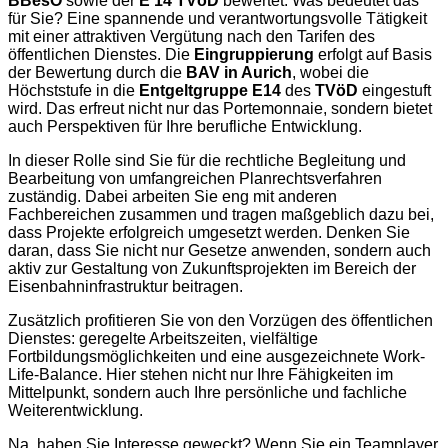
BBesO
sowie der
E 14 TVöD
bewertet. Was bedeutet das
für Sie? Eine spannende und verantwortungsvolle Tätigkeit
mit einer attraktiven Vergütung nach den Tarifen des
öffentlichen Dienstes. Die
Eingruppierung
erfolgt auf Basis
der Bewertung durch die
BAV in Aurich
, wobei die
Höchststufe in die
Entgeltgruppe E14
des
TVöD
eingestuft
wird. Das erfreut nicht nur das Portemonnaie, sondern bietet
auch Perspektiven für Ihre berufliche Entwicklung.
In dieser Rolle sind Sie für die rechtliche Begleitung und
Bearbeitung von umfangreichen Planrechtsverfahren
zuständig. Dabei arbeiten Sie eng mit anderen
Fachbereichen zusammen und tragen maßgeblich dazu bei,
dass Projekte erfolgreich umgesetzt werden. Denken Sie
daran, dass Sie nicht nur Gesetze anwenden, sondern auch
aktiv zur Gestaltung von Zukunftsprojekten im Bereich der
Eisenbahninfrastruktur beitragen.
Zusätzlich profitieren Sie von den Vorzügen des öffentlichen
Dienstes: geregelte Arbeitszeiten, vielfältige
Fortbildungsmöglichkeiten und eine ausgezeichnete Work-
Life-Balance. Hier stehen nicht nur Ihre Fähigkeiten im
Mittelpunkt, sondern auch Ihre persönliche und fachliche
Weiterentwicklung.
Na, haben Sie Interesse geweckt? Wenn Sie ein Teamplayer