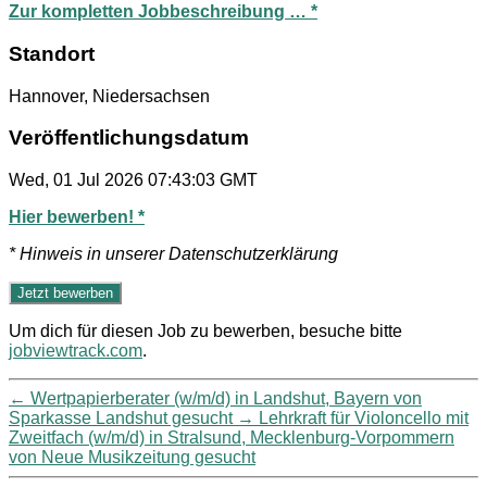
Zur kompletten Jobbeschreibung … *
Standort
Hannover, Niedersachsen
Veröffentlichungsdatum
Wed, 01 Jul 2026 07:43:03 GMT
Hier bewerben! *
* Hinweis in unserer Datenschutzerklärung
Um dich für diesen Job zu bewerben, besuche bitte
jobviewtrack.com
.
←
Wertpapierberater (w/m/d) in Landshut, Bayern von
Sparkasse Landshut gesucht
→
Lehrkraft für Violoncello mit
Zweitfach (w/m/d) in Stralsund, Mecklenburg-Vorpommern
von Neue Musikzeitung gesucht