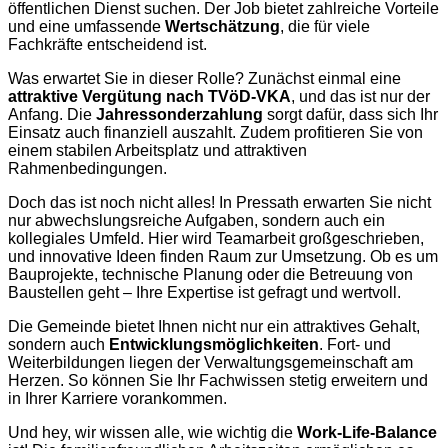
öffentlichen Dienst suchen. Der Job bietet zahlreiche Vorteile
und eine umfassende
Wertschätzung
, die für viele
Fachkräfte entscheidend ist.
Was erwartet Sie in dieser Rolle? Zunächst einmal eine
attraktive Vergütung nach TVöD-VKA
, und das ist nur der
Anfang. Die
Jahressonderzahlung
sorgt dafür, dass sich Ihr
Einsatz auch finanziell auszahlt. Zudem profitieren Sie von
einem stabilen Arbeitsplatz und attraktiven
Rahmenbedingungen.
Doch das ist noch nicht alles! In Pressath erwarten Sie nicht
nur abwechslungsreiche Aufgaben, sondern auch ein
kollegiales Umfeld. Hier wird Teamarbeit großgeschrieben,
und innovative Ideen finden Raum zur Umsetzung. Ob es um
Bauprojekte, technische Planung oder die Betreuung von
Baustellen geht – Ihre Expertise ist gefragt und wertvoll.
Die Gemeinde bietet Ihnen nicht nur ein attraktives Gehalt,
sondern auch
Entwicklungsmöglichkeiten
. Fort- und
Weiterbildungen liegen der Verwaltungsgemeinschaft am
Herzen. So können Sie Ihr Fachwissen stetig erweitern und
in Ihrer Karriere vorankommen.
Und hey, wir wissen alle, wie wichtig die
Work-Life-Balance