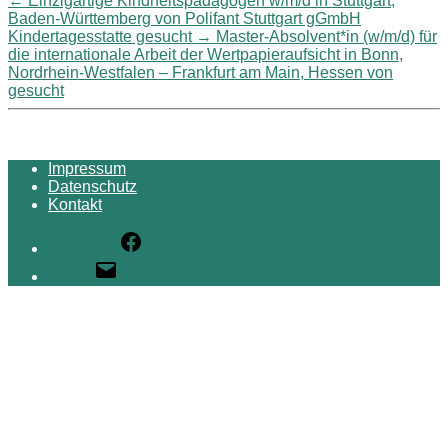
←
Einzigartige Kindheitspädagogen w/m/d in Stuttgart,
Baden-Württemberg von Polifant Stuttgart gGmbH
Kindertagesstatte gesucht
→
Master-Absolvent*in (w/m/d) für
die internationale Arbeit der Wertpapieraufsicht in Bonn,
Nordrhein-Westfalen – Frankfurt am Main, Hessen von
gesucht
Impressum
Datenschutz
Kontakt
Facebook
E-Mail