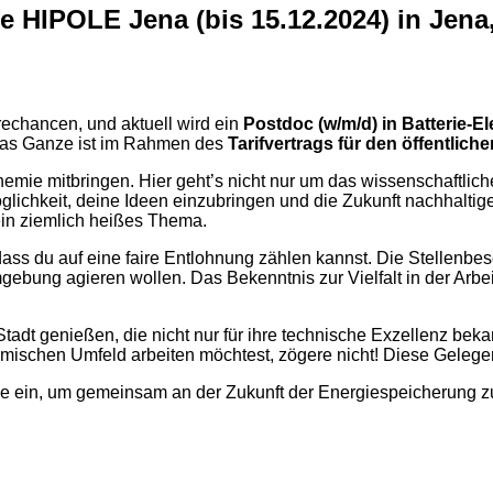
ie HIPOLE Jena (bis 15.12.2024) in Jen
erechancen, und aktuell wird ein
Postdoc (w/m/d) in Batterie-E
 das Ganze ist im Rahmen des
Tarifvertrags für den öffentlic
ochemie mitbringen. Hier geht’s nicht nur um das wissenschaftl
glichkeit, deine Ideen einzubringen und die Zukunft nachhaltige
 ein ziemlich heißes Thema.
s du auf eine faire Entlohnung zählen kannst. Die Stellenbesc
ebung agieren wollen. Das Bekenntnis zur Vielfalt in der Arbeit
tadt genießen, die nicht nur für ihre technische Exzellenz bekan
ischen Umfeld arbeiten möchtest, zögere nicht! Diese Gelegen
e ein, um gemeinsam an der Zukunft der Energiespeicherung zu