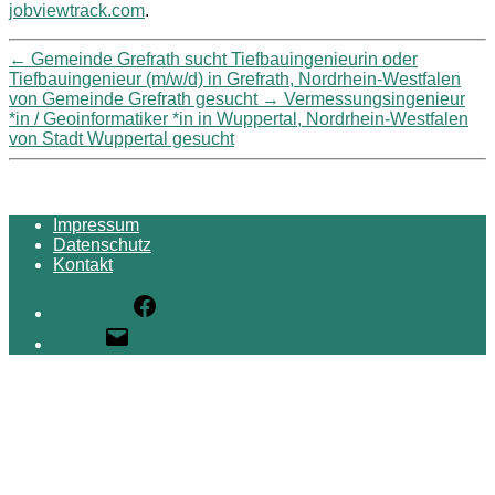
jobviewtrack.com
.
←
Gemeinde Grefrath sucht Tiefbauingenieurin oder
Tiefbauingenieur (m/w/d) in Grefrath, Nordrhein-Westfalen
von Gemeinde Grefrath gesucht
→
Vermessungsingenieur
*in / Geoinformatiker *in in Wuppertal, Nordrhein-Westfalen
von Stadt Wuppertal gesucht
Impressum
Datenschutz
Kontakt
Facebook
E-Mail