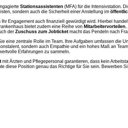
engagierte
Stationsassistenten
(MFA) für die Intensivstation. Di
isten, sondern auch die Sicherheit einer Anstellung im
öffentli
 Ihr Engagement auch finanziell gewürdigt wird. Hierbei handelt 
as Krankenhaus bietet zudem eine Reihe von
Mitarbeitervorteilen
.
Auch der
Zuschuss zum Jobticket
macht das Pendeln nach Fran
Sie eine zentrale Rolle im Team. Ihre Aufgaben umfassen die Un
tionstalent, sondern auch Empathie und ein hohes Maß an Teamg
 wertvolle Erfahrungen zu sammeln.
t
mit Ärzten und Pflegepersonal garantieren, dass kein Arbeitst
nte diese Position genau das Richtige für Sie sein. Bewerben S