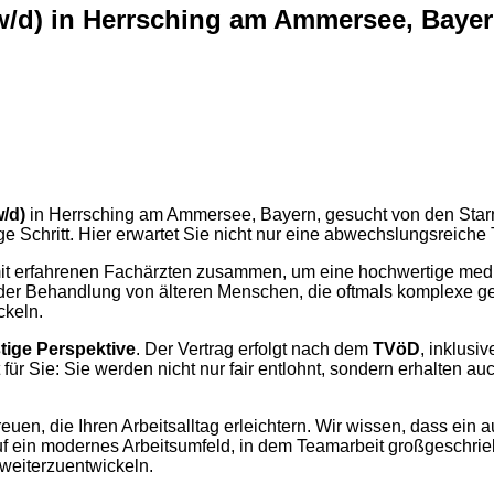
m/w/d) in Herrsching am Ammersee, Baye
w/d)
in Herrsching am Ammersee, Bayern, gesucht von den Starnb
e Schritt. Hier erwartet Sie nicht nur eine abwechslungsreiche 
 mit erfahrenen Fachärzten zusammen, um eine hochwertige medi
in der Behandlung von älteren Menschen, die oftmals komplexe 
ckeln.
stige Perspektive
. Der Vertrag erfolgt nach dem
TVöD
, inklusi
für Sie: Sie werden nicht nur fair entlohnt, sondern erhalten au
 freuen, die Ihren Arbeitsalltag erleichtern. Wir wissen, dass e
auf ein modernes Arbeitsumfeld, in dem Teamarbeit großgeschri
 weiterzuentwickeln.