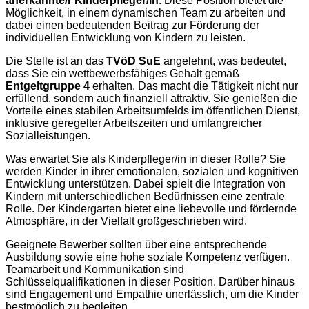
anerkannte/r Kinderpfleger/in
. Diese Position bietet die
Möglichkeit, in einem dynamischen Team zu arbeiten und
dabei einen bedeutenden Beitrag zur Förderung der
individuellen Entwicklung von Kindern zu leisten.
Die Stelle ist an das
TVöD SuE
angelehnt, was bedeutet,
dass Sie ein wettbewerbsfähiges Gehalt gemäß
Entgeltgruppe 4
erhalten. Das macht die Tätigkeit nicht nur
erfüllend, sondern auch finanziell attraktiv. Sie genießen die
Vorteile eines stabilen Arbeitsumfelds im öffentlichen Dienst,
inklusive geregelter Arbeitszeiten und umfangreicher
Sozialleistungen.
Was erwartet Sie als Kinderpfleger/in in dieser Rolle? Sie
werden Kinder in ihrer emotionalen, sozialen und kognitiven
Entwicklung unterstützen. Dabei spielt die Integration von
Kindern mit unterschiedlichen Bedürfnissen eine zentrale
Rolle. Der Kindergarten bietet eine liebevolle und fördernde
Atmosphäre, in der Vielfalt großgeschrieben wird.
Geeignete Bewerber sollten über eine entsprechende
Ausbildung sowie eine hohe soziale Kompetenz verfügen.
Teamarbeit und Kommunikation sind
Schlüsselqualifikationen in dieser Position. Darüber hinaus
sind Engagement und Empathie unerlässlich, um die Kinder
bestmöglich zu begleiten.