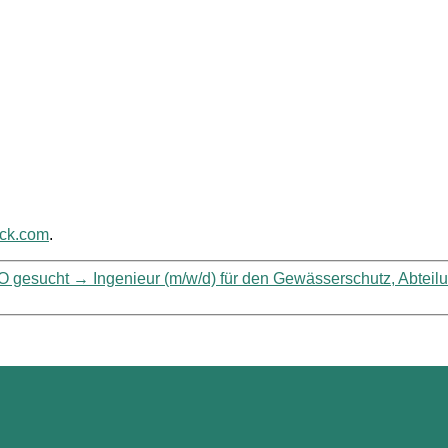
ack.com
.
WO gesucht
→
Ingenieur (m/w/d) für den Gewässerschutz, Abtei