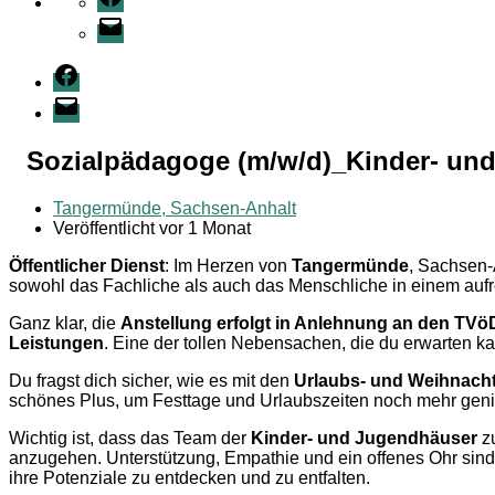
E-
Mail
Facebook
E-
Mail
Sozialpädagoge (m/w/d)_Kinder- un
Tangermünde, Sachsen-Anhalt
Veröffentlicht vor 1 Monat
Öffentlicher Dienst
: Im Herzen von
Tangermünde
, Sachsen-
sowohl das Fachliche als auch das Menschliche in einem aufr
Ganz klar, die
Anstellung erfolgt in Anlehnung an den TVö
Leistungen
. Eine der tollen Nebensachen, die du erwarten kan
Du fragst dich sicher, wie es mit den
Urlaubs- und Weihnach
schönes Plus, um Festtage und Urlaubszeiten noch mehr gen
Wichtig ist, dass das Team der
Kinder- und Jugendhäuser
zu
anzugehen. Unterstützung, Empathie und ein offenes Ohr sind 
ihre Potenziale zu entdecken und zu entfalten.