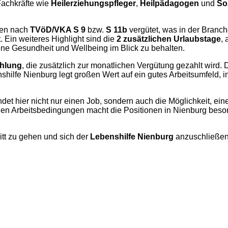
Fachkräfte wie
Heilerziehungspfleger
,
Heilpädagogen
und
So
rden nach
TVöD/VKA S 9
bzw.
S 11b
vergütet, was in der Branch
rt. Ein weiteres Highlight sind die
2 zusätzlichen Urlaubstage
,
igene Gesundheit und Wellbeing im Blick zu behalten.
hlung
, die zusätzlich zur monatlichen Vergütung gezahlt wird. Di
enshilfe Nienburg legt großen Wert auf ein gutes Arbeitsumfeld,
, findet hier nicht nur einen Job, sondern auch die Möglichkeit
 Arbeitsbedingungen macht die Positionen in Nienburg besonder
itt zu gehen und sich der
Lebenshilfe Nienburg
anzuschließen