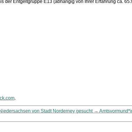
is der Entgeltgruppe E13 (abhängig von Ihrer Erfahrung ca. 65.
ack.com
.
, Niedersachsen von Stadt Norderney gesucht
→
Amtsvormund*in/