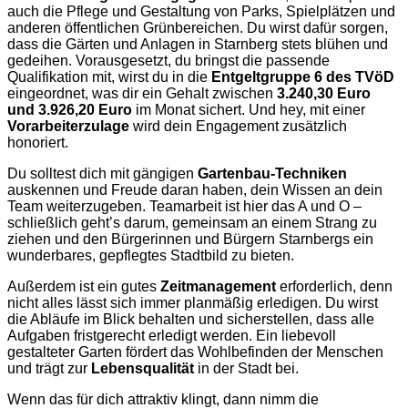
auch die Pflege und Gestaltung von Parks, Spielplätzen und
anderen öffentlichen Grünbereichen. Du wirst dafür sorgen,
dass die Gärten und Anlagen in Starnberg stets blühen und
gedeihen. Vorausgesetzt, du bringst die passende
Qualifikation mit, wirst du in die
Entgeltgruppe 6 des TVöD
eingeordnet, was dir ein Gehalt zwischen
3.240,30 Euro
und 3.926,20 Euro
im Monat sichert. Und hey, mit einer
Vorarbeiterzulage
wird dein Engagement zusätzlich
honoriert.
Du solltest dich mit gängigen
Gartenbau-Techniken
auskennen und Freude daran haben, dein Wissen an dein
Team weiterzugeben. Teamarbeit ist hier das A und O –
schließlich geht’s darum, gemeinsam an einem Strang zu
ziehen und den Bürgerinnen und Bürgern Starnbergs ein
wunderbares, gepflegtes Stadtbild zu bieten.
Außerdem ist ein gutes
Zeitmanagement
erforderlich, denn
nicht alles lässt sich immer planmäßig erledigen. Du wirst
die Abläufe im Blick behalten und sicherstellen, dass alle
Aufgaben fristgerecht erledigt werden. Ein liebevoll
gestalteter Garten fördert das Wohlbefinden der Menschen
und trägt zur
Lebensqualität
in der Stadt bei.
Wenn das für dich attraktiv klingt, dann nimm die