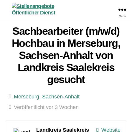
Menü
Stellenangebote
Öffentlicher
Sachbearbeiter (m/w/d)
Dienst
Hochbau in Merseburg,
Sachsen-Anhalt von
Landkreis Saalekreis
gesucht
Merseburg, Sachsen-Anhalt
Veröffentlicht vor 3 Wochen
Landkreis Saalekreis
Website