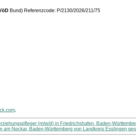
VöD
Bund) Referenzcode: P/2130/2026/211/75
ack.com
.
lerziehungspfleger (m/w/d) in Friedrichshafen, Baden-Württembe
gen am Neckar, Baden-Württemberg von Landkreis Esslingen ges