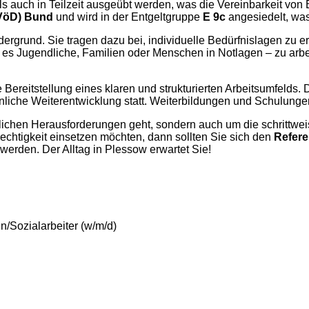
s auch in Teilzeit ausgeübt werden, was die Vereinbarkeit von B
(TVöD) Bund
und wird in der Entgeltgruppe
E 9c
angesiedelt, was 
rdergrund. Sie tragen dazu bei, individuelle Bedürfnislagen z
 es Jugendliche, Familien oder Menschen in Notlagen – zu arbe
t die Bereitstellung eines klaren und strukturierten Arbeitsumfe
önliche Weiterentwicklung statt. Weiterbildungen und Schulunge
glichen Herausforderungen geht, sondern auch um die schrittw
echtigkeit einsetzen möchten, dann sollten Sie sich den
Refere
 werden. Der Alltag in Plessow erwartet Sie!
n/Sozialarbeiter (w/m/d)