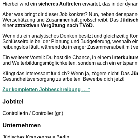
Hierbei wird ein
sicheres Auftreten
erwartet, das in der dyna
Aber was bringt dir dieser Job konkret? Nun, neben der spann
Wertschätzung und Zusammenhalt großschreibt. Das
Jüdisc
einer
attraktiven Vergütung nach TVöD
.
Wenn du ein analytisches Denken besitzt und gleichzeitig Komm
Schlüsselrolle bei der Planung und Budgetierung, weshalb ei
reibungslos läuft, während du in enger Zusammenarbeit mit ve
Ein weiterer Vorteil: Du hast die Chance, in einem
interkultur
und Weiterbildungsmöglichkeiten, sondern auch ein entspannt
Klingt das interessant für dich? Wenn ja, zögere nicht! Das
Jü
Gesundheitsversorgung zu arbeiten. Bewerbe dich jetzt!
Zur kompletten Jobbeschreibung … *
Jobtitel
Controllerin / Controller (gn)
Unternehmen
Jüdisches Krankenhaus Berlin