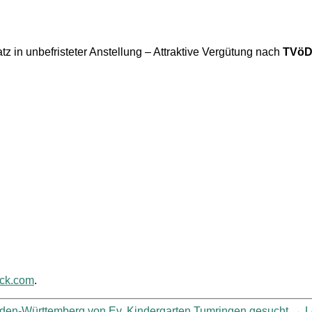
atz in unbefristeter Anstellung – Attraktive Vergütung nach
TVö
ack.com
.
Baden-Württemberg von Ev. Kindergarten Tumringen gesucht
→
L