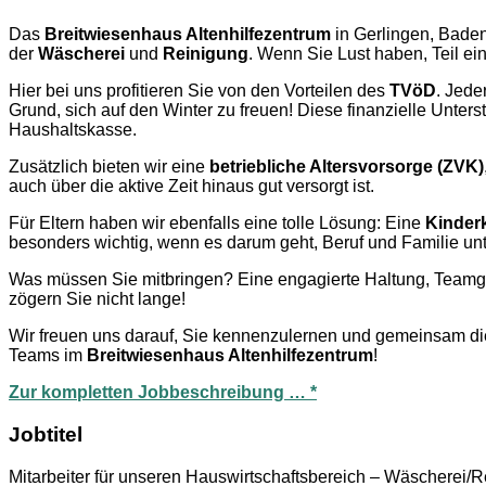
Das
Breitwiesenhaus Altenhilfezentrum
in Gerlingen, Baden
der
Wäscherei
und
Reinigung
. Wenn Sie Lust haben, Teil e
Hier bei uns profitieren Sie von den Vorteilen des
TVöD
. Jede
Grund, sich auf den Winter zu freuen! Diese finanzielle Unter
Haushaltskasse.
Zusätzlich bieten wir eine
betriebliche Altersvorsorge (ZVK)
auch über die aktive Zeit hinaus gut versorgt ist.
Für Eltern haben wir ebenfalls eine tolle Lösung: Eine
Kinder
besonders wichtig, wenn es darum geht, Beruf und Familie unt
Was müssen Sie mitbringen? Eine engagierte Haltung, Teamgei
zögern Sie nicht lange!
Wir freuen uns darauf, Sie kennenzulernen und gemeinsam die
Teams im
Breitwiesenhaus Altenhilfezentrum
!
Zur kompletten Jobbeschreibung … *
Jobtitel
Mitarbeiter für unseren Hauswirtschaftsbereich – Wäscherei/R