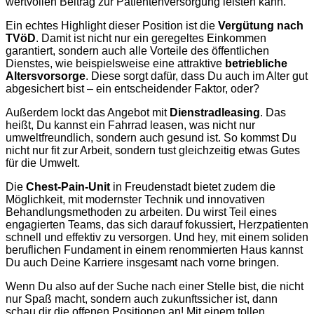
wertvollen Beitrag zur Patientenversorgung leisten kann.
Ein echtes Highlight dieser Position ist die
Vergütung nach
TVöD
. Damit ist nicht nur ein geregeltes Einkommen
garantiert, sondern auch alle Vorteile des öffentlichen
Dienstes, wie beispielsweise eine attraktive
betriebliche
Altersvorsorge
. Diese sorgt dafür, dass Du auch im Alter gut
abgesichert bist – ein entscheidender Faktor, oder?
Außerdem lockt das Angebot mit
Dienstradleasing
. Das
heißt, Du kannst ein Fahrrad leasen, was nicht nur
umweltfreundlich, sondern auch gesund ist. So kommst Du
nicht nur fit zur Arbeit, sondern tust gleichzeitig etwas Gutes
für die Umwelt.
Die
Chest-Pain-Unit
in Freudenstadt bietet zudem die
Möglichkeit, mit modernster Technik und innovativen
Behandlungsmethoden zu arbeiten. Du wirst Teil eines
engagierten Teams, das sich darauf fokussiert, Herzpatienten
schnell und effektiv zu versorgen. Und hey, mit einem soliden
beruflichen Fundament in einem renommierten Haus kannst
Du auch Deine Karriere insgesamt nach vorne bringen.
Wenn Du also auf der Suche nach einer Stelle bist, die nicht
nur Spaß macht, sondern auch zukunftssicher ist, dann
schau dir die offenen Positionen an! Mit einem tollen