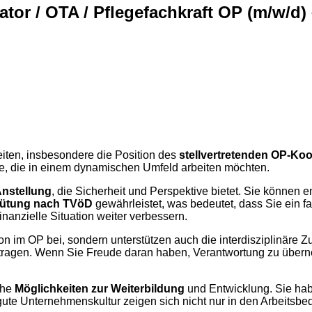
tor / OTA / Pflegefachkraft OP (m/w/d)
iten, insbesondere die Position des
stellvertretenden OP-Koor
äfte, die in einem dynamischen Umfeld arbeiten möchten.
Anstellung
, die Sicherheit und Perspektive bietet. Sie können 
ütung nach TVöD
gewährleistet, was bedeutet, dass Sie ein 
 finanzielle Situation weiter verbessern.
ation im OP bei, sondern unterstützen auch die interdisziplinär
itragen. Wenn Sie Freude daran haben, Verantwortung zu übern
che
Möglichkeiten zur Weiterbildung
und Entwicklung. Sie hab
ie gute Unternehmenskultur zeigen sich nicht nur in den Arbeit