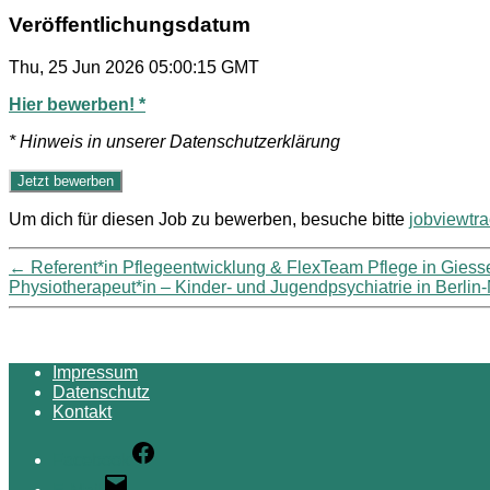
Veröffentlichungsdatum
Thu, 25 Jun 2026 05:00:15 GMT
Hier bewerben! *
* Hinweis in unserer Datenschutzerklärung
Um dich für diesen Job zu bewerben, besuche bitte
jobviewtr
←
Referent*in Pflegeentwicklung & FlexTeam Pflege in Gie
Physiotherapeut*in – Kinder- und Jugendpsychiatrie in Berlin
Impressum
Datenschutz
Kontakt
Facebook