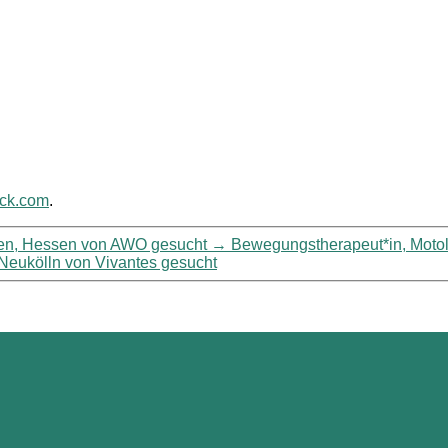
ack.com
.
ssen, Hessen von AWO gesucht
→
Bewegungstherapeut*in, Motolo
-Neukölln von Vivantes gesucht