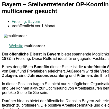
Bayern – Stellvertretender OP-Koordina
multicareer gesucht
Freising, Bayern
Veröffentlicht vor 1 Monat
Website
multicareer
Der
öffentliche Dienst in Bayern
bietet spannende Möglichke
1872
in Freising. Diese Rolle ist ideal für engagierte Fachkr
Eines der größten
Benefits
dieser Stelle ist die
unbefristete 
von Beruf und Privatleben erleichtert. Außerdem wird die
Verg
Zulagen
, eine
Jahressonderzahlung
und
Prämien
, die Ihre
In dieser Position tragen Sie nicht nur zur täglichen Organis
und Sie können aktiv zur Optimierung von Arbeitsabläufen be
perfekte Stelle für Sie sein.
Darüber hinaus bietet der öffentliche Dienst in Bayern zahlrei
fachlich zu profilieren. Die positive Arbeitgebermarke und d