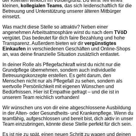
der Klienten wirklich im Vordergrund. Du wirst Teil eines
kleinen,
kollegialen Teams
, das sich leidenschaftlich für die
Betreuung und Unterstützung unserer älteren Mitbürger
einsetzt.
Was macht diese Stelle so attraktiv? Neben einer
angenehmen Arbeitsatmosphäre wirst du nach dem
TVöD
vergütet. Das bedeutet für dich faire Bezahlung und hohe
Transparenz. Außerdem bieten wir dir
vergünstigtes
Einkaufen
in verschiedenen Geschäften und Online-Shops
an, was deine finanzielle Situation zusätzlich entlastet.
In deiner Rolle als Pflegefachkraft wirst du nicht nur die
Grundpflege übernehmen, sondern auch individuelle
Betreuungskonzepte erstellen. Es geht darum, den
Menschen nicht nur als Pflegefall zu sehen, sondern als
wertvolle Persönlichkeit mit eigenen Wünschen und
Bedürfnissen. Hier ist Empathie gefragt – und die ist in
unserem Team reichlich vorhanden!
Wir wünschen uns von dir eine abgeschlossene Ausbildung
in der Alten- oder Gesundheits- und Krankenpflege. Wenn du
teamfähig, aufgeschlossen und bereit bist, dich aktiv in unser
Team einzubringen, könnte diese Stelle perfekt für dich sein.
Es ist nie zu spät, einen neuen Schritt zu wagen und deinen