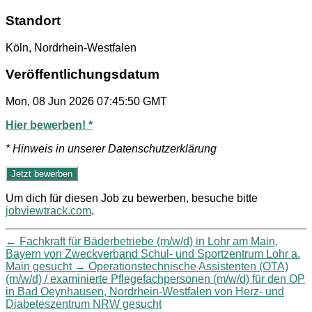
Standort
Köln, Nordrhein-Westfalen
Veröffentlichungsdatum
Mon, 08 Jun 2026 07:45:50 GMT
Hier bewerben! *
* Hinweis in unserer Datenschutzerklärung
Um dich für diesen Job zu bewerben, besuche bitte
jobviewtrack.com
.
←
Fachkraft für Bäderbetriebe (m/w/d) in Lohr am Main,
Bayern von Zweckverband Schul- und Sportzentrum Lohr a.
Main gesucht
→
Operationstechnische Assistenten (OTA)
(m/w/d) / examinierte Pflegefachpersonen (m/w/d) für den OP
in Bad Oeynhausen, Nordrhein-Westfalen von Herz- und
Diabeteszentrum NRW gesucht