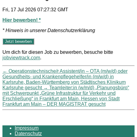
Fri, 17 Jul 2026 07:27:32 GMT
Hier bewerben! *
* Hinweis in unserer Datenschutzerklärung
Um dich für diesen Job zu bewerben, besuche bitte
jobviewtrack.com
.
←
Operationstechnische/r Assistent/in – OTA (m/w/d) oder
Gesundheits- und Krankenpflegehelfer/in (m/w/d) in
Karlsruhe, Baden-Württemberg von Städtisches Klinikum
Karlsruhe gesucht
→
Teamleiter:in (w/m/d) „Planungsbüro“
mit Schwerpunkt „Grüne Infrastruktur für Verkehr und
Erschließung“ in Frankfurt am Main, Hessen von Stadt
Frankfurt am Main – DER MAGISTRAT gesucht
Impressum
Datenschutz