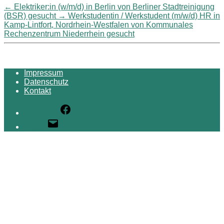
←
Elektriker:in (w/m/d) in Berlin von Berliner Stadtreinigung
(BSR) gesucht
→
Werkstudentin / Werkstudent (m/w/d) HR in
Kamp-Lintfort, Nordrhein-Westfalen von Kommunales
Rechenzentrum Niederrhein gesucht
Impressum
Datenschutz
Kontakt
Facebook
E-Mail