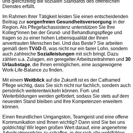
und gleichzeitig die sozialen Standards des öffentlichen
Dienstes erfüllt.
Im Rahmen Ihrer Tätigkeit leisten Sie einen entscheidenden
Beitrag zur
sorgenfreien Gesundheitsversorgung
in der
Region. Als Pflegefachassistenz unterstützen Sie Ihre
Kolleg*innen bei der Grund- und Behandlungspflege und
tragen so zu einer hohen Lebensqualität der Ihnen
anvertrauten Menschen bei. Und das Beste? Sie arbeiten
gemäß dem
TVöD
-B, was nicht nur ein fairer Lohn, sondern
auch zahlreiche
Sozialleistungen
mit sich bringt. Dazu
zählen u.a. Zulagen, ein geregelter Arbeitszeitrahmen und
30
Urlaubstage
, die Ihnen ermöglichen, eine ausgewogene
Work-Life-Balance zu finden.
Mit einem
Weitblick
auf die Zukunft ist es der Cathamed
Pflege wichtig, dass Sie sich nicht nur fachlich, sondern auch
persönlich weiterentwickeln können. Fort- und
Weiterbildungen werden gefördert, sodass Sie stets auf dem
neuesten Stand bleiben und Ihre Kompetenzen erweitern
können.
Einen freundlichen Umgangston, Teamgeist und eine offene
Kommunikation sind Ihnen wichtig? Dann sind Sie bei uns
goldrichtig! Wir legen großen Wert darauf, eine angenehme
Arbeitsatmosphäre zu schaffen, in der sich alle wohlfühlen