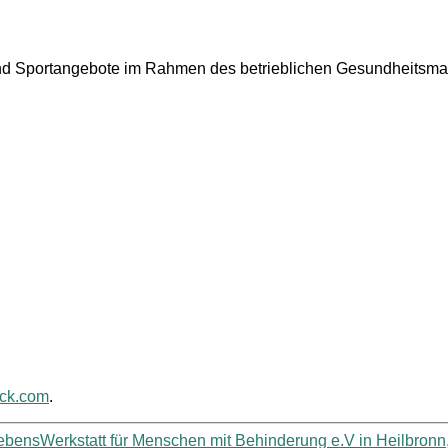
nd Sportangebote im Rahmen des betrieblichen Gesundheitsm
ack.com
.
 LebensWerkstatt für Menschen mit Behinderung e.V in Heilbro