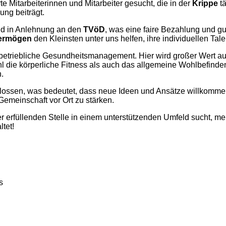
e Mitarbeiterinnen und Mitarbeiter gesucht, die in der
Krippe
tä
ung beiträgt.
d in Anlehnung an den
TVöD
, was eine faire Bezahlung und gu
vermögen
den Kleinsten unter uns helfen, ihre individuellen Tale
das betriebliche Gesundheitsmanagement. Hier wird großer Wert a
die körperliche Fitness als auch das allgemeine Wohlbefinden
.
hlossen, was bedeutet, dass neue Ideen und Ansätze willkommen
Gemeinschaft vor Ort zu stärken.
 erfüllenden Stelle in einem unterstützenden Umfeld sucht, mel
tet!
s