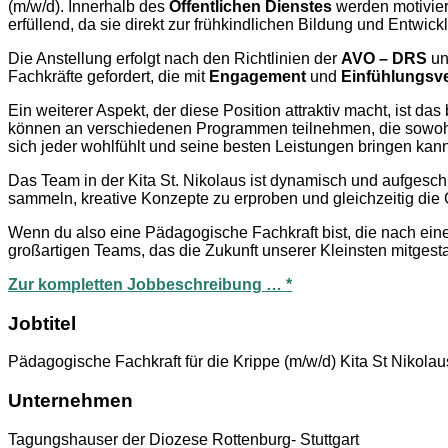
(m/w/d). Innerhalb des
Öffentlichen Dienstes
werden motiviert
erfüllend, da sie direkt zur frühkindlichen Bildung und Entwickl
Die Anstellung erfolgt nach den Richtlinien der
AVO – DRS
un
Fachkräfte gefordert, die mit
Engagement
und
Einfühlungs
Ein weiterer Aspekt, der diese Position attraktiv macht, ist 
können an verschiedenen Programmen teilnehmen, die sowohl 
sich jeder wohlfühlt und seine besten Leistungen bringen kann
Das Team in der Kita St. Nikolaus ist dynamisch und aufgesc
sammeln, kreative Konzepte zu erproben und gleichzeitig die 
Wenn du also eine Pädagogische Fachkraft bist, die nach einer
großartigen Teams, das die Zukunft unserer Kleinsten mitgestal
Zur kompletten Jobbeschreibung … *
Jobtitel
Pädagogische Fachkraft für die Krippe (m/w/d) Kita St Nikolau
Unternehmen
Tagungshauser der Diozese Rottenburg- Stuttgart