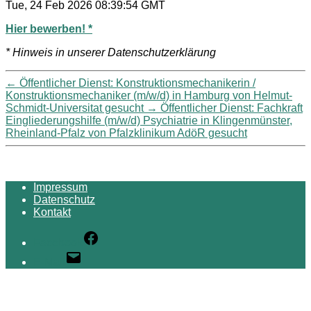
Tue, 24 Feb 2026 08:39:54 GMT
Hier bewerben! *
* Hinweis in unserer Datenschutzerklärung
←
Öffentlicher Dienst: Konstruktionsmechanikerin /
Konstruktionsmechaniker (m/w/d) in Hamburg von Helmut-
Schmidt-Universitat gesucht
→
Öffentlicher Dienst: Fachkraft
Eingliederungshilfe (m/w/d) Psychiatrie in Klingenmünster,
Rheinland-Pfalz von Pfalzklinikum AdöR gesucht
Impressum
Datenschutz
Kontakt
Facebook
E-Mail