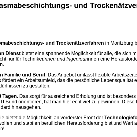
Plasmabeschichtungs- und Trockenätzve
asmabeschichtungs- und Trockenätzverfahren
in Moritzburg 
en Dienst
bietet eine spannende Möglichkeit für alle, die sich 
cht nur für Techniker
innen und Ingenieur
innen eine Herausforder
n.
on Familie und Beruf
. Das Angebot umfasst flexible Arbeitszeit
fördert ein Arbeitsumfeld, das die persönliche Lebensqualität 
dürfnissen zu gestalten.
0 Tagen
. Das sorgt für ausreichend Erholung und ist besonders
öD
Bund orientieren, hat man hier echt viel zu gewinnen. Diese 
ndard hinausgehen.
ie bietet die Möglichkeit, an vorderster Front der
Technologief
ollen und stabilen beruflichen Herausforderung bist und Wert a
in!