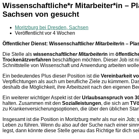
Wissenschaftliche*r Mitarbeiter*in – 
Sachsen von gesucht
Moritzburg bei Dresden, Sachsen
Veröffentlicht vor 4 Wochen
Öffentlicher Dienst: Wissenschaftliche
r Mitarbeiter
in – Pl
Die Stelle als
wissenschaftliche
r Mitarbeiter
in
im
öffentlich
Trockenätzverfahren
beschäftigen möchten. Dieser Job ist ni
Schnittstelle von Wissenschaft und Anwendung arbeiten wolle
Ein bedeutendes Plus dieser Position ist die
Vereinbarkeit v
Verpflichtungen als auch um berufliche Ziele zu kümmern. Das 
deshalb die Möglichkeit, ihre Arbeitszeit nach den eigenen Be
Ein weiterer wichtiger Aspekt ist der
Urlaubsanspruch von 3
halten. Zusammen mit den
Sozialleistungen
, die sich am
TV
zu Krankenversicherungsoptionen, die über den üblichen Sta
Insgesamt ist die Position in Moritzburg mehr als nur ein Job; s
Leben zu führen. Wenn du also auf der Suche nach einer sinnv
legst, dann könnte diese Stelle genau das Richtige für dich se