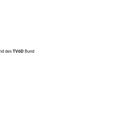
end des
TVöD
Bund