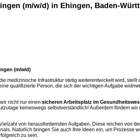
 Ehingen (m/w/d) in Ehingen, Baden-Wü
hingen (m/w/d)
 medizinische Infrastruktur stetig weiterentwickelt wird, stellt
eine qualifizierte Person, die sich der wichtigen Aufgabe widm
wir nicht nur einen
sicheren Arbeitsplatz im Gesundheitswe
 heutzutage keineswegs selbstverständlich! Außerdem fördern wi
e Vielzahl von herausfordernden Aufgaben. Diese reichen von d
als. Natürlich bringen Sie auch Ihre Ideen ein, um Prozesse wei
folgreich zu sein.