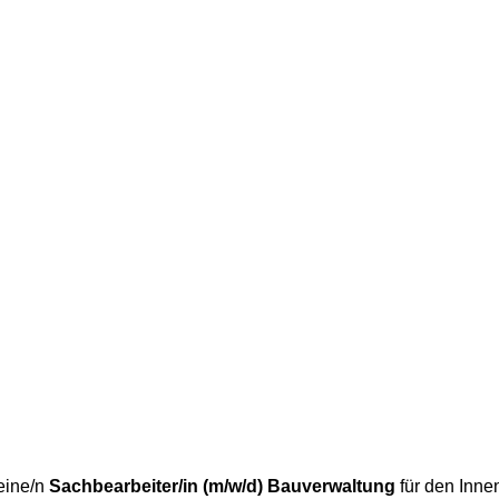
eine/n
Sachbearbeiter/in (m/w/d) Bauverwaltung
für den Inne