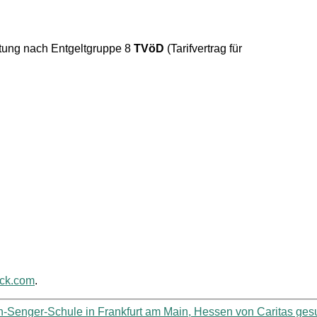
rgütung nach Entgeltgruppe 8
TVöD
(Tarifvertrag für
ack.com
.
in-Senger-Schule in Frankfurt am Main, Hessen von Caritas ges