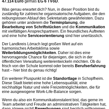
47.114 Euro
gemäß
EG 6 TVöD
.
Was genau erwartet dich? Nun, in dieser Position bist du
zuständig für zahlreiche organisatorische Aufgaben, die den
reibungslosen Ablauf des Sekretariats gewährleisten. Dazu
gehören unter anderem die
Terminplanung
, die
Bearbeitung von Schriftstücken
und die
Kommunikation
mit vielfältigen Ansprechpartnern. Ein freundliches Auftreten
und eine hohe
Serviceorientierung
sind hier unerlässlich.
Der Landkreis Lörrach legt großen Wert auf ein
harmonisches Arbeitsklima sowie
Weiterbildungsmöglichkeiten
. Daher ist dies eine
hervorragende Chance für diejenigen, die sich in der
öffentlichen Verwaltung weiterentwickeln möchten. Ob du
frisch von der Schule kommst oder bereits
Berufserfahrung
hast – hier bist du genau richtig!
Ein weiterer Pluspunkt ist die
Standortlage
in Schopfheim.
Diese Stadt bietet eine hohe Lebensqualität, eine
reichhaltige Natur und viele Freizeitmöglichkeiten, die für
eine ausgewogene Work-Life-Balance sorgen.
Wenn du also ein Kommunikationstalent bist, das gerne im
Team arbeitet und Freude an administrativen Tätigkeiten hat,
dann zögere nicht!
Bewerbungen
sind herzlich willkommen.