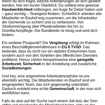
Wenn du dich fragst, welche Anforderungen an dich gestellt
werden, hier ein kurzer Überblick: Du solltest eine gewisse
Handwerklichkeit
mitbringen, ein Auge für Detail haben und
– ganz wichtig – Teamgeist fördern. Schließlich arbeiten alle
Mitarbeiter im Bauhof eng zusammen, um die Infrastruktur
der Gemeinde zu sichern und zu verbessern. Von
Straßenreinigung über Pflasterarbeiten bis hin zu
Grünflächenpflege: Die Bandbreite ist riesig und wird dich
fordern.
Ein weiterer Pluspunkt? Die
Vergütung
erfolgt im Rahmen
eines Beschäftigtenverhältnisses in
EG 6 TVöD
. Das
bedeutet, dass du nicht nur ein stabiles Einkommen hast,
sondern auch von den Vorteilen des öffentlichen Dienstes
profitierst. Hierzu zählen beispielsweise eine
geregelte
Arbeitszeit
,
Sicherheit
in der Anstellung und zusätzliche
Sozialleistungen
.
Und hey, eine angenehme Arbeitsatmosphäre ist uns
ebenfalls wichtig. Die Mitarbeitenden im Bauhof sind ein
eingespieltes Team, das sich gegenseitig unterstützt.
Dadurch entsteht eine echte
Gemeinschaft
, in der man sich
wohlfühlen kann.
Falls du also auf der Suche nach einem Job bist, der Sinn