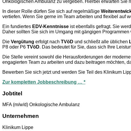
Onkologischen Ambulanz zu vergeben. Hierbei erwarten Sie nic
In dieser Rolle dürfen Sie sich auf regelmäßige
Weiterentwic
vertiefen. Wenn Sie gerne im Team arbeiten und flexibel auf w
Ein fundiertes
EDV-Kenntnisse
ist ebenfalls gefragt. Sie we
Daher sollten Sie sich im Umgang mit gängigen Programmen 
Die
Vergütung
erfolgt nach
TVöD
und schließt alle üblichen
P8 oder P6
TVöD
. Das bedeutet für Sie, dass sich Ihre Leist
Die Stelle vereint sowohl die Herausforderungen der modernen
engagierten Team zu arbeiten und dazu beitragen möchten, da
Bewerben Sie sich jetzt und werden Sie Teil des Klinikum Lip
Zur kompletten Jobbeschreibung … *
Jobtitel
MFA (m/w/d) Onkologische Ambulanz
Unternehmen
Klinikum Lippe