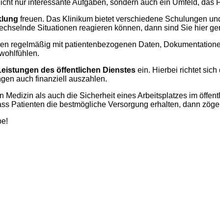
ht nur interessante Aufgaben, sondern auch ein Umfeld, das Fle
klung
freuen. Das Klinikum bietet verschiedene Schulungen und
echselnde Situationen reagieren können, dann sind Sie hier gen
rden regelmäßig mit patientenbezogenen Daten, Dokumentationen
wohlfühlen.
Leistungen des öffentlichen Dienstes
ein. Hierbei richtet sic
ungen auch finanziell auszahlen.
 Medizin als auch die Sicherheit eines Arbeitsplatzes im öffen
ss Patienten die bestmögliche Versorgung erhalten, dann zöger
pe!