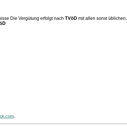
nisse Die Vergütung erfolgt nach
TVöD
mit allen sonst üblichen
öD
ack.com
.