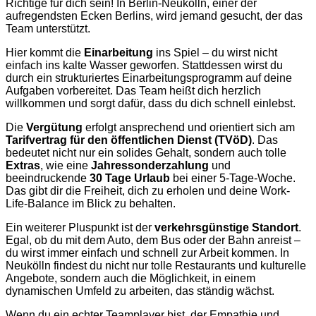
Richtige für dich sein! In Berlin-Neukölln, einer der
aufregendsten Ecken Berlins, wird jemand gesucht, der das
Team unterstützt.
Hier kommt die
Einarbeitung
ins Spiel – du wirst nicht
einfach ins kalte Wasser geworfen. Stattdessen wirst du
durch ein strukturiertes Einarbeitungsprogramm auf deine
Aufgaben vorbereitet. Das Team heißt dich herzlich
willkommen und sorgt dafür, dass du dich schnell einlebst.
Die
Vergütung
erfolgt ansprechend und orientiert sich am
Tarifvertrag für den öffentlichen Dienst (TVöD)
. Das
bedeutet nicht nur ein solides Gehalt, sondern auch tolle
Extras
, wie eine
Jahressonderzahlung
und
beeindruckende
30 Tage Urlaub
bei einer 5-Tage-Woche.
Das gibt dir die Freiheit, dich zu erholen und deine Work-
Life-Balance im Blick zu behalten.
Ein weiterer Pluspunkt ist der
verkehrsgünstige Standort
.
Egal, ob du mit dem Auto, dem Bus oder der Bahn anreist –
du wirst immer einfach und schnell zur Arbeit kommen. In
Neukölln findest du nicht nur tolle Restaurants und kulturelle
Angebote, sondern auch die Möglichkeit, in einem
dynamischen Umfeld zu arbeiten, das ständig wächst.
Wenn du ein echter Teamplayer bist, der Empathie und