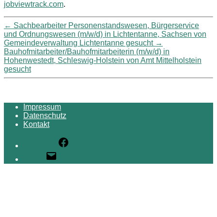
jobviewtrack.com
.
←
Sachbearbeiter Personenstandswesen, Bürgerservice
und Ordnungswesen (m/w/d) in Lichtentanne, Sachsen von
Gemeindeverwaltung Lichtentanne gesucht
→
Bauhofmitarbeiter/Bauhofmitarbeiterin (m/w/d) in
Hohenwestedt, Schleswig-Holstein von Amt Mittelholstein
gesucht
Impressum
Datenschutz
Kontakt
Facebook
E-Mail