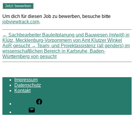
Um dich für diesen Job zu bewerben, besuche bitte
jobviewtrack.com
.
←
Sachbearbeiter Bauleitplanung und Bauwesen (m/w/d) in
Klütz, Mecklenburg-Vorpommern von Amt Klutzer Winkel
AoR gesucht
→
Team- und Projektassistenz (all genders) im
wissenschaftlichen Bereich in Karlsruhe, Baden-
Württemberg von gesucht
Impressum
Datenschutz
Kontakt
Facebook
E-Mail