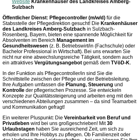
Website
Krankenhauser des Landkreises Amberg-
Sulzbach
Öffentlicher Dienst: Pflegecontroller (m/w/d)
für die
Stabsstelle der Pflegedirektion gesucht! Die
Krankenhäuser
des Landkreises Amberg-Sulzbach
in Sulzbach-
Rosenberg, Bayern, bieten eine spannende Möglichkeit für
Absolventen im Bereich
Management im
Gesundheitswesen
(z. B. Betriebswirt/in (Fachschule) oder
Bachelor Professional in Wirtschaft). Bei uns erwarten Sie
nicht nur eine abwechslungsreiche Tätigkeit, sondern auch
ein attraktives
Vergütungsangebot
gemäß dem
TVöD-K
.
In der Funktion als Pflegecontroller/in sind Sie die
Schnittstelle zwischen der Pflege und der Betriebsleitung.
Ihre Aufgaben umfassen die
Planung, Steuerung
und
Kontrolle
der pflegerischen Prozesse. Sie entwickeln
Konzepte zur Qualitätssteigerung und arbeiten eng mit den
verschiedenen Abteilungen zusammen – da sind Teamarbeit
und Kommunikation gefragt!
Ein weiterer Pluspunkt: Die
Vereinbarkeit von Beruf und
Privatleben
wird bei uns großgeschrieben! Mit
30
Urlaubstagen
haben Sie ausreichend Zeit, um sich zu
erholen und Ihre Hobbys zu pflegen. Ob Familienzeit oder