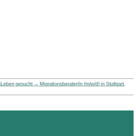
usLeben gesucht
→
Migrationsberater/in (m/w/d) in Stuttgart,