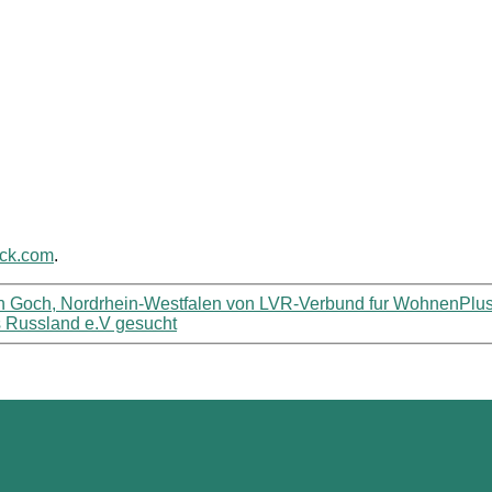
ack.com
.
) in Goch, Nordrhein-Westfalen von LVR-Verbund fur WohnenPl
 Russland e.V gesucht