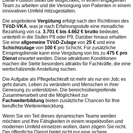
Diese Position bietet die Möglichkeit, in einem engagierten
Team zu arbeiten und die Versorgung von Patienten in einem
innovativen Umfeld mitzugestalten.
Die angebotene
Vergütung
erfolgt nach den Richtlinien des
TVöD-VKA
, was je nach Erfahrungsstufe eine monatliche
Bezahlung von ca.
3.701 € bis 4.662 € brutto
bedeutet,
unterteilt in die Stufen P8 oder P9. Darüber hinaus erhalten
Sie eine
allgemeine TVöD-Zulage
von
25 €
und eine
Schichtzulage
von
100 €
pro Schicht. Für zusätzliche
Einspringdienste kann eine Vergütung von bis zu
475 € pro
Dienst
erwartet werden. Diese attraktiven Konditionen
machen die Stelle besonders attraktiv für Fachkräfte, die eine
wertschätzende Anstellung suchen.
Die Aufgabe als Pflegefachkraft ist mehr als nur ein Job; es
geht darum, Leben zu verändern und Menschen in ihrer
Genesung zu unterstützen. Die bereichsübergreifende
Zusammenarbeit und die Möglichkeit zur
Fachweiterbildung
bieten zusätzliche Chancen für Ihre
berufliche Weiterentwicklung.
Wenn Sie ein Teil dieses dynamischen Teams werden
möchten und Ihre Fähigkeiten in einem respektvollen und
modernen Umfeld einsetzen wollen, dann zögern Sie nicht.
Der öffentliche Dienst bietet nicht nur eine sichere