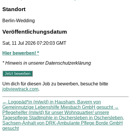
Standort
Berlin-Wedding
Veröffentlichungsdatum
Sat, 11 Jul 2026 07:20:03 GMT
Hier bewerben! *
* Hinweis in unserer Datenschutzerklärung
Um dich für diesen Job zu bewerben, besuche bitte
jobviewtrack.com
.
←
Logopäd*in (m/w/d) in Hausham, Bayern von
Gemeinnutzige Lebenshilfe Miesbach GmbH gesucht
→
Pflegehelfer (m/w/d) für unser Wohnquartier/ unsere
Tagespflege Stadtmühle in Oschersleben in Oschersleben,
Sachsen-Anhalt von DRK-Ambulante Pflege Borde GmbH
gesucht