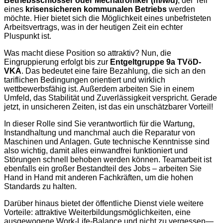
Betriebsschlosser oder Mechatroniker (m/w/d)
, der Teil
eines
krisensicheren kommunalen Betriebs
werden
möchte. Hier bietet sich die Möglichkeit eines unbefristeten
Arbeitsvertrags, was in der heutigen Zeit ein echter
Pluspunkt ist.
Was macht diese Position so attraktiv? Nun, die
Eingruppierung erfolgt bis zur
Entgeltgruppe 9a TVöD-
VKA
. Das bedeutet eine faire Bezahlung, die sich an den
tariflichen Bedingungen orientiert und wirklich
wettbewerbsfähig ist. Außerdem arbeiten Sie in einem
Umfeld, das Stabilität und Zuverlässigkeit verspricht. Gerade
jetzt, in unsicheren Zeiten, ist das ein unschätzbarer Vorteil!
In dieser Rolle sind Sie verantwortlich für die Wartung,
Instandhaltung und manchmal auch die Reparatur von
Maschinen und Anlagen. Gute technische Kenntnisse sind
also wichtig, damit alles einwandfrei funktioniert und
Störungen schnell behoben werden können. Teamarbeit ist
ebenfalls ein großer Bestandteil des Jobs – arbeiten Sie
Hand in Hand mit anderen Fachkräften, um die hohen
Standards zu halten.
Darüber hinaus bietet der öffentliche Dienst viele weitere
Vorteile: attraktive Weiterbildungsmöglichkeiten, eine
ausgewogene Work-Life-Balance und nicht zu vergessen—