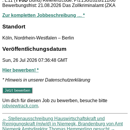
. E11 (
TVöD
Bund) Referenzcode: P/2130/2026/211/66
Bewerbungsfrist: 21.08.2026 Das Zollkriminalamt (ZKA
Zur kompletten Jobbeschreibung … *
Standort
Köln, Nordrhein-Westfalen – Berlin
Veröffentlichungsdatum
Sun, 26 Jul 2026 07:36:48 GMT
Hier bewerben! *
* Hinweis in unserer Datenschutzerklärung
Um dich für diesen Job zu bewerben, besuche bitte
jobviewtrack.com
.
←
Stellenausschreibung Hauswirtschaftskraft und
Reinigungskraft (m/w/d) in Niemegk, Brandenburg von Amt
Niemegk Amtsdirektor Thomas Hemmerling gesucht
→