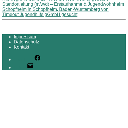
Standortleitung (m/w/d) – Erstaufnahme & Jugendwohnheim
Schopfheim in Schopfheim, Baden-Württemberg von
Timeout Jugendhilfe gGmbH gesucht
Impressum
Datenschutz
Kontakt
Facebook
E-Mail