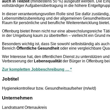
auch in Teilzeit
(mindestens 50 %) ausgeübt werden. Die Eing
vollständiger Aufgabenübertragung in die höhere Entgeltgrup
In dieser verantwortungsvollen Rolle sind Sie dafür zuständig,
Lebensmittelzubereitung und der allgemeinen Gesundheitsvorso
Raum für persönliche und berufliche Weiterentwicklung bietet.
Offenburg bietet Ihnen nicht nur eine abwechslungsreiche Tät
in der Umgebung kaum zu übertreffen – vielleicht ein Grund m
Besonders wichtig ist, dass Sie sowohl selbstständig als au
Bereich
Öffentliche Gesundheit
oder eine vergleichbare Qualif
Wer Interesse hat, den öffentlichen Dienst zu unterstützen und
Verbesserung der
Lebensqualität
der Bürger in Offenburg bei
Zur kompletten Jobbeschreibung … *
Jobtitel
Hygienekontrolleur bzw. Gesundheitsaufseher (m/w/d)
Unternehmen
Landratsamt Ortenaukreis