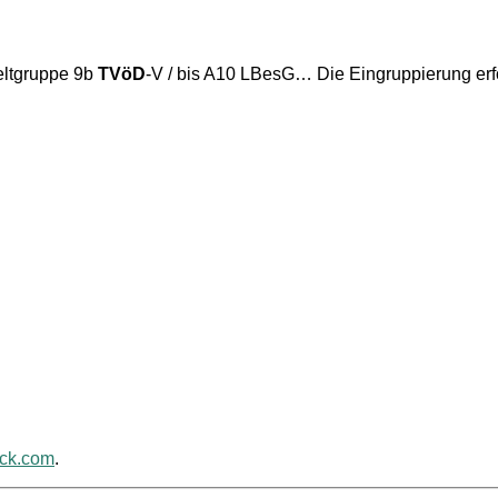
geltgruppe 9b
TVöD
-V / bis A10 LBesG… Die Eingruppierung erf
ack.com
.