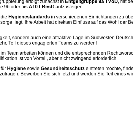
ruppierung erfolgt zunächst in
Entgeltgruppe 9a TVöD
, mit d
pe 9b oder bis
A10 LBesG
aufzusteigen.
 die
Hygienestandards
in verschiedenen Einrichtungen zu über
rge liegt. Ihre Arbeit hat direkten Einfluss auf das Wohl der
igkeit, sondern auch eine attraktive Lage im Südwesten Deutsch
ehr, Teil dieses engagierten Teams zu werden!
ch im Team arbeiten können und die entsprechenden Rechtsvors
ikation ist von Vorteil, aber nicht zwingend erforderlich.
 für
Hygiene
sowie
Gesundheitsschutz
eintreten möchte, finde
zutragen. Bewerben Sie sich jetzt und werden Sie Teil eines wic