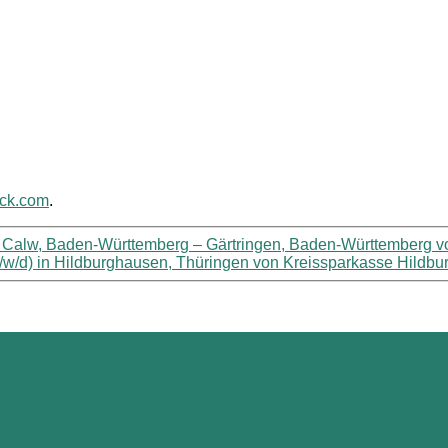
ack.com
.
 in Calw, Baden-Württemberg – Gärtringen, Baden-Württember
m/w/d) in Hildburghausen, Thüringen von Kreissparkasse Hildb