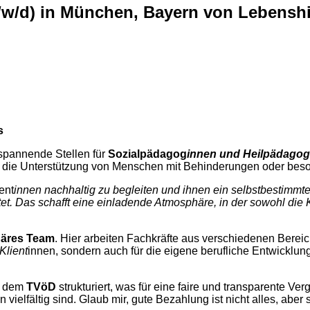
/w/d) in München, Bayern von Lebenshi
s
pannende Stellen für
Sozialpädagog
innen
und
Heilpädagog
für die Unterstützung von Menschen mit Behinderungen oder bes
ent
innen nachhaltig zu begleiten und ihnen ein selbstbestimmt
et. Das schafft eine einladende Atmosphäre, in der sowohl die K
inäres Team
. Hier arbeiten Fachkräfte aus verschiedenen Berei
Klient
innen, sondern auch für die eigene berufliche Entwicklung
ß dem
TVöD
strukturiert, was für eine faire und transparente Ver
ielfältig sind. Glaub mir, gute Bezahlung ist nicht alles, aber 