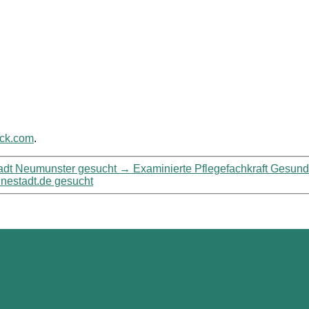
ack.com
.
tadt Neumunster gesucht
→
Examinierte Pflegefachkraft Gesundh
inestadt.de gesucht