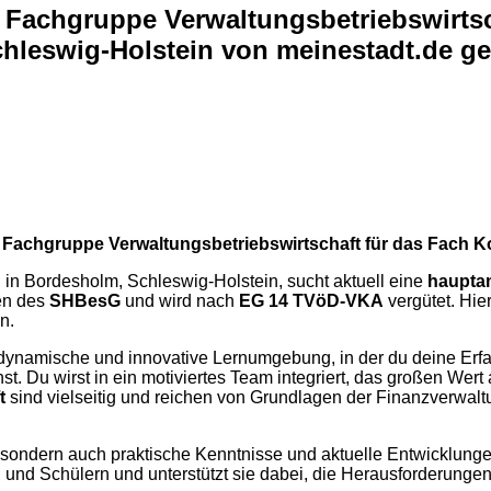
er Fachgruppe Verwaltungsbetriebswirt
leswig-Holstein von meinestadt.de g
n der Fachgruppe Verwaltungsbetriebswirtschaft für das F
in Bordesholm, Schleswig-Holstein, sucht aktuell eine
hauptam
gen des
SHBesG
und wird nach
EG 14 TVöD-VKA
vergütet. Hier
n.
 dynamische und innovative Lernumgebung, in der du deine Erf
t. Du wirst in ein motiviertes Team integriert, das großen Wer
t
sind vielseitig und reichen von Grundlagen der Finanzverwa
, sondern auch praktische Kenntnisse und aktuelle Entwicklungen 
nd Schülern und unterstützt sie dabei, die Herausforderungen 