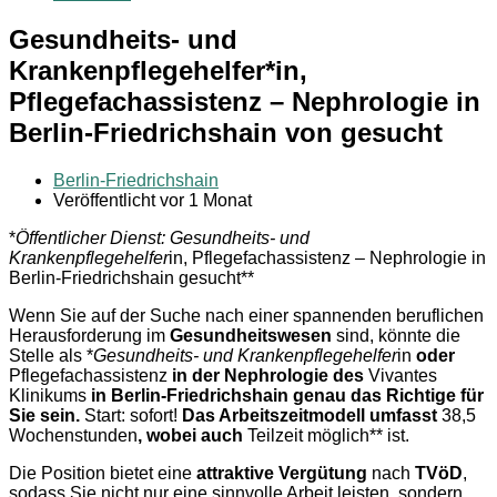
Gesundheits- und
Krankenpflegehelfer*in,
Pflegefachassistenz – Nephrologie in
Berlin-Friedrichshain von gesucht
Berlin-Friedrichshain
Veröffentlicht vor 1 Monat
*
Öffentlicher Dienst: Gesundheits- und
Krankenpflegehelfer
in, Pflegefachassistenz – Nephrologie in
Berlin-Friedrichshain gesucht**
Wenn Sie auf der Suche nach einer spannenden beruflichen
Herausforderung im
Gesundheitswesen
sind, könnte die
Stelle als *
Gesundheits- und Krankenpflegehelfer
in
oder
Pflegefachassistenz
in der Nephrologie des
Vivantes
Klinikums
in Berlin-Friedrichshain genau das Richtige für
Sie sein.
Start: sofort!
Das Arbeitszeitmodell umfasst
38,5
Wochenstunden
, wobei auch
Teilzeit möglich** ist.
Die Position bietet eine
attraktive Vergütung
nach
TVöD
,
sodass Sie nicht nur eine sinnvolle Arbeit leisten, sondern