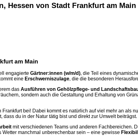
ain, Hessen von Stadt Frankfurt am M
nkfurt am Main
ell engagierte
Gärtner:innen (w/m/d)
, die Teil eines dynamisch
 kommt eine
Erschwerniszulage
, die die besonderen Herausford
derem das
Ausführen von Gehölzpflege- und Landschaftsbau
räuchern, sondern auch die Gestaltung und Erhaltung von Grüna
n Frankfurt bei! Dabei kommt es natürlich auf viel mehr an als n
 dass du in der Natur tätig bist und direkt zur Umwelt beiträgst.
rbeit
mit verschiedenen Teams und anderen Fachbereichen. Das
as Wetter manchmal unberechenbar sein – eine gewisse
Flexibil