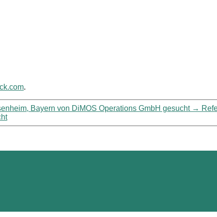
ack.com
.
Rosenheim, Bayern von DiMOS Operations GmbH gesucht
→
Refe
cht