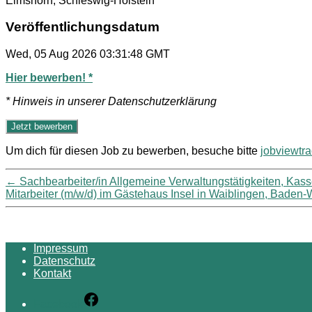
Elmshorn, Schleswig-Holstein
Veröffentlichungsdatum
Wed, 05 Aug 2026 03:31:48 GMT
Hier bewerben! *
* Hinweis in unserer Datenschutzerklärung
Um dich für diesen Job zu bewerben, besuche bitte
jobviewtr
←
Sachbearbeiter/in Allgemeine Verwaltungstätigkeiten, Kas
Mitarbeiter (m/w/d) im Gästehaus Insel in Waiblingen, Baden
Impressum
Datenschutz
Kontakt
Facebook