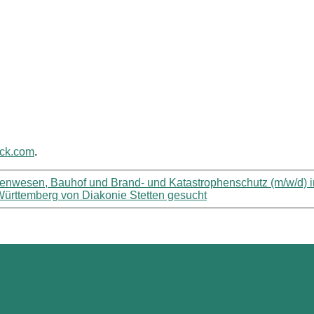
ack.com
.
senwesen, Bauhof und Brand- und Katastrophenschutz (m/w/d) i
-Württemberg von Diakonie Stetten gesucht