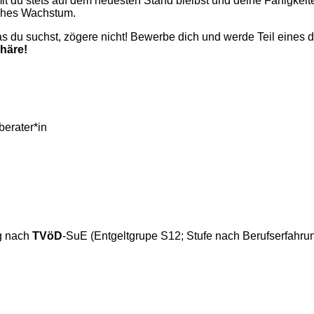
it du stets auf dem neuesten Stand bleibst und deine Fähigkeit
iches Wachstum.
was du suchst, zögere nicht! Bewerbe dich und werde Teil eines 
phäre!
erater*in
ng nach
TVöD
-SuE (Entgeltgrupe S12; Stufe nach Berufserfahrun