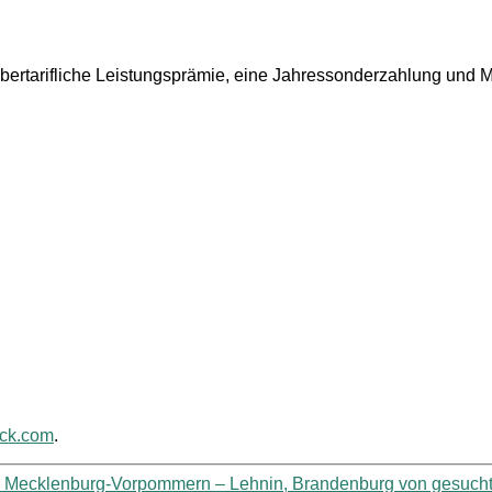
Übertarifliche Leistungsprämie, eine Jahressonderzahlung und Mi
ack.com
.
ter, Mecklenburg-Vorpommern – Lehnin, Brandenburg von gesuch