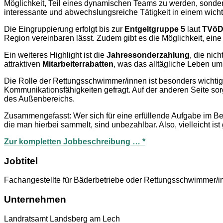
Möglichkeit, Teil eines dynamischen Teams zu werden, sonder
interessante und abwechslungsreiche Tätigkeit in einem wicht
Die Eingruppierung erfolgt bis zur
Entgeltgruppe 5
laut
TVö
Region vereinbaren lässt. Zudem gibt es die Möglichkeit, ein
Ein weiteres Highlight ist die
Jahressonderzahlung
, die nic
attraktiven
Mitarbeiterrabatten
, was das alltägliche Leben um 
Die Rolle der Rettungsschwimmer/innen ist besonders wichtig,
Kommunikationsfähigkeiten gefragt. Auf der anderen Seite sorg
des Außenbereichs.
Zusammengefasst: Wer sich für eine erfüllende Aufgabe im Berei
die man hierbei sammelt, sind unbezahlbar. Also, vielleicht is
Zur kompletten Jobbeschreibung … *
Jobtitel
Fachangestellte für Bäderbetriebe oder Rettungsschwimmer/i
Unternehmen
Landratsamt Landsberg am Lech